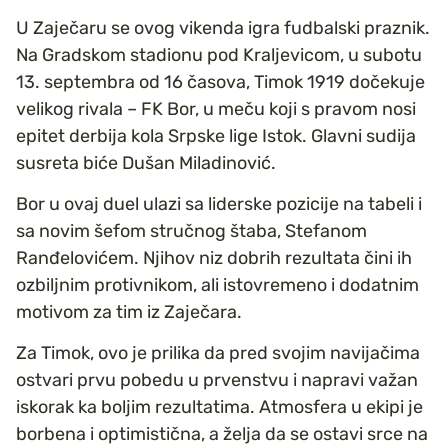
U Zaječaru se ovog vikenda igra fudbalski praznik.
Na Gradskom stadionu pod Kraljevicom, u subotu
13. septembra od 16 časova, Timok 1919 dočekuje
velikog rivala – FK Bor, u meču koji s pravom nosi
epitet derbija kola Srpske lige Istok. Glavni sudija
susreta biće Dušan Miladinović.
Bor u ovaj duel ulazi sa liderske pozicije na tabeli i
sa novim šefom stručnog štaba, Stefanom
Ranđelovićem. Njihov niz dobrih rezultata čini ih
ozbiljnim protivnikom, ali istovremeno i dodatnim
motivom za tim iz Zaječara.
Za Timok, ovo je prilika da pred svojim navijačima
ostvari prvu pobedu u prvenstvu i napravi važan
iskorak ka boljim rezultatima. Atmosfera u ekipi je
borbena i optimistična, a želja da se ostavi srce na