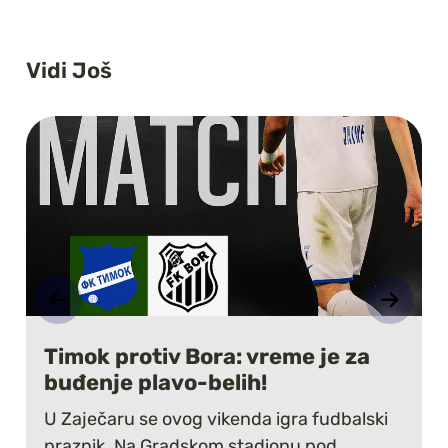
Vidi Još
Timok protiv Bora: vreme je za
buđenje plavo-belih!
U Zaječaru se ovog vikenda igra fudbalski
praznik. Na Gradskom stadionu pod