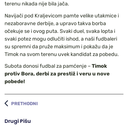
terenu nikada nije bila jača.
Navijači pod Kraljevicom pamte velike utakmice i
nezaboravne derbije, a upravo takva borba
očekuje se i ovog puta. Svaki duel, svaka lopta i
svaki potez mogu odlučiti ishod, a naši fudbaleri
su spremni da pruže maksimum i pokažu da je
Timok na svom terenu uvek kandidat za pobedu.
Subota donosi fudbal za pamćenje –
Timok
protiv Bora, derbi za prestiž i veru u nove
pobede!
PRETHODNI
Drugi Pišu