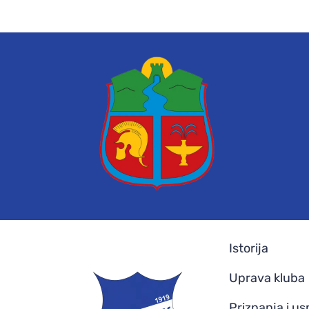
Istorija
Uprava kluba
Priznanja i us