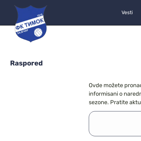
Vesti
Raspored
Ovde možete pronaći
informisani o nared
sezone. Pratite akt