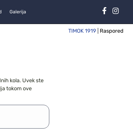
d
Galerija
TIMOK 1919
|
Raspored
nih kola. Uvek ste
lja tokom ove