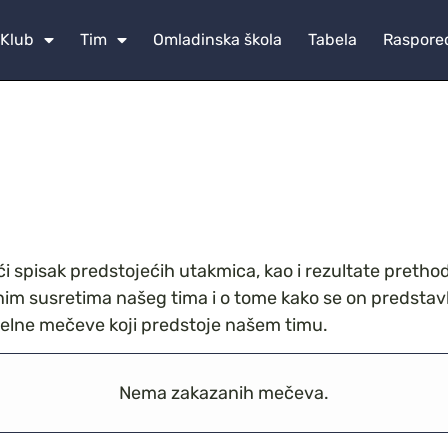
Klub
Tim
Omladinska škola
Tabela
Raspore
 spisak predstojećih utakmica, kao i rezultate prethod
nim susretima našeg tima i o tome kako se on predstav
uelne mečeve koji predstoje našem timu.
Nema zakazanih mečeva.