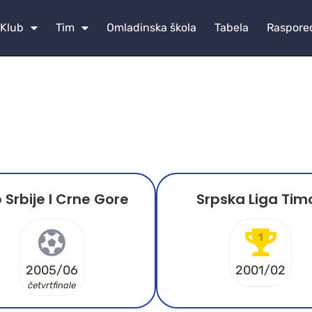
Klub
Tim
Omladinska škola
Tabela
Raspore
 Srbije I Crne Gore
Srpska Liga Tim
1
2005/06
2001/02
četvrtfinale