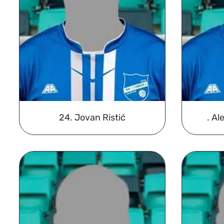
24. Jovan Ristić
. A