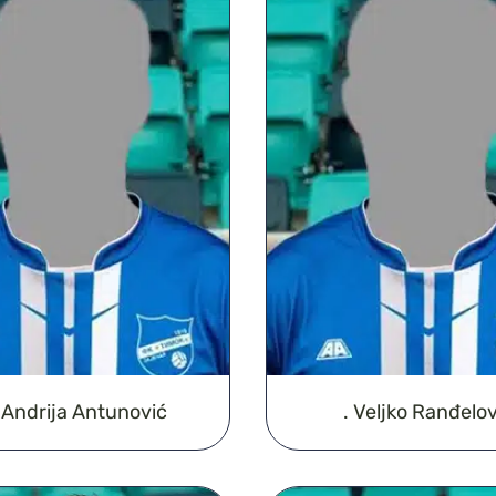
 Andrija Antunović
. Veljko Ranđelov