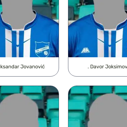
leksandar Jovanović
. Davor Joksimov