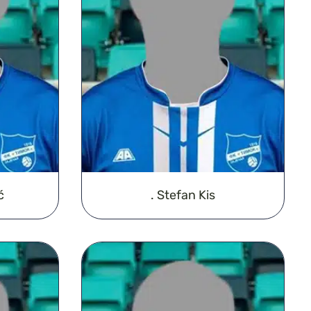
ć
. Stefan Kis