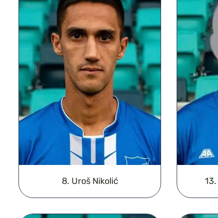
8. Uroš Nikolić
13.