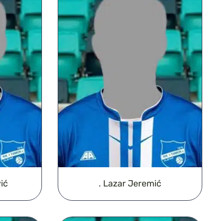
ić
. Lazar Jeremić