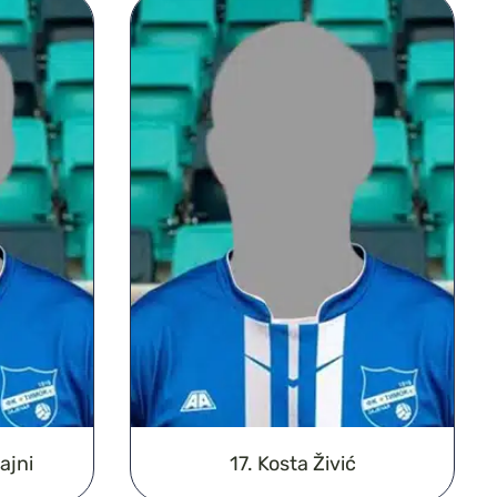
ajni
17. Kosta Živić