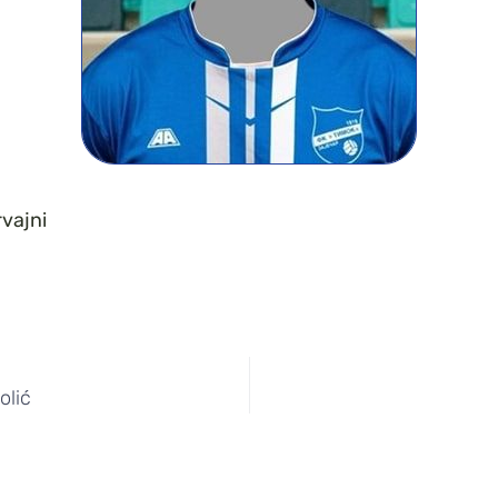
vajni
olić