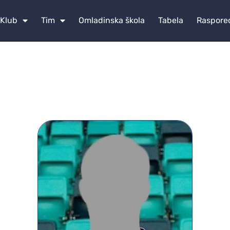
Klub
Tim
Omladinska škola
Tabela
Raspore