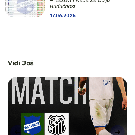
Budućnost
17.06.2025
Vidi Još