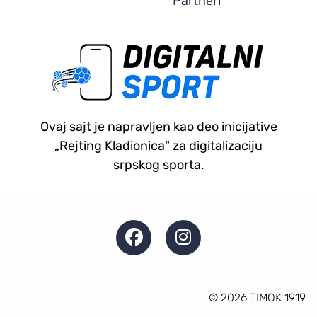
Partneri
Ovaj sajt je napravljen kao deo inicijative
„Rejting Kladionica“ za digitalizaciju
srpskog sporta.
© 2026 TIMOK 1919