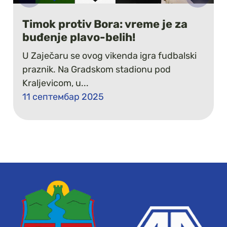
Timok protiv Bora: vreme je za
buđenje plavo-belih!
U Zaječaru se ovog vikenda igra fudbalski
praznik. Na Gradskom stadionu pod
Kraljevicom, u...
11 септембар 2025