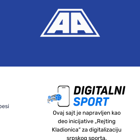
pesi
Ovaj sajt je napravljen kao
deo inicijative „Rejting
Kladionica“ za digitalizaciju
srpskog sporta.