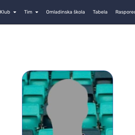
Klub
Tim
Omladinska škola
Tabela
Raspore