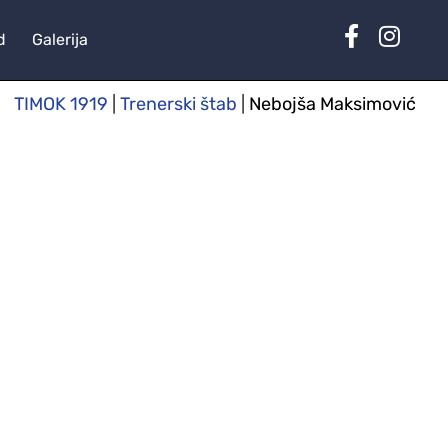
d
Galerija
TIMOK 1919
|
Trenerski štab
|
Nebojša Maksimović