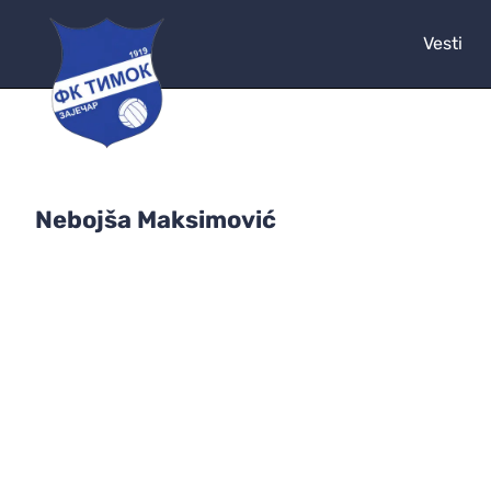
Vesti
Nebojša Maksimović