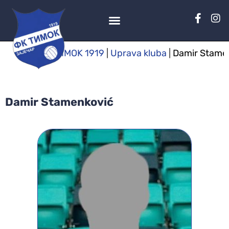
TIMOK 1919
|
Uprava kluba
|
Damir Stame
Damir Stamenković